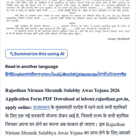
Summarize this using AI
Read in another language
हिन्दी
English
मराठी
বাংলা
ગુજરાતી
தமிழ்
తెలుగు
ಕನ್ನಡ
മലയാളം
ਪੰਜਾਬੀ
ଓଡ଼ିଆ
অসমীয়া
Rajasthan Nirman Shramik Sulabhy Awas Yojana 2026
Application Form PDF Download at labour.rajasthan.gov.in,
apply online:
राजस्थान
के मुख्यमंत्री प्रदेश में रहने वाले सभी श्रमिकों
के लिए एक नई
सरकारी योजना
लेकर आई है, जिससे राज्य के सभी श्रमिक
जिनका अपना घर लेने का सपना अब साकार हो जाएगा। इस Rajasthan
Nirman Shramik Sulabhya Awas Yojana का लाभ लेने के लिए आपको