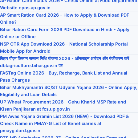
AP Ration Card Status 2026 - Check Online at Food Department
Website epos.ap.gov.in
AP Smart Ration Card 2026 - How to Apply & Download PDF
Online?
Bihar Ration Card Form 2026 PDF Download in Hindi - Apply
Online or Offline
NSP OTR App Download 2026 - National Scholarship Portal
Mobile App for Android
बिहार पीएम किसान सम्मान निधि योजना 2026 - ऑनलाइन आवेदन और पंजीकरण करें
dbtagriculture.bihar.gov.in पर
FASTag Online 2026 - Buy, Recharge, Bank List and Annual
Pass Charges
Bihar Mukhyamantri SC/ST Udyami Yojana 2026 - Online Apply,
Eligibility and Loan Details
UP Wheat Procurement 2026 - Gehu Kharid MSP Rate and
Kisan Panjikaran at fcs.up.gov.in
PM Awas Yojana Gramin List 2026 (NEW) - Download PDF &
Check Name in PMAY-G List of Beneficiaries at
pmayg.dord.gov.in
RTE MP Admission 2026-27 - Online Application Form and