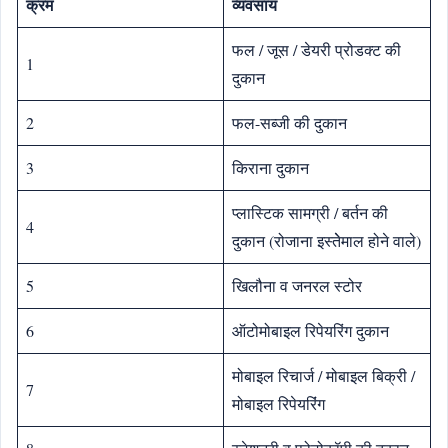
क्रम
व्‍यवसाय
फल / जूस / डेयरी प्रोडक्‍ट की
1
दुकान
2
फल-सब्‍जी की दुकान
3
किराना दुकान
प्लास्टिक सामग्री / बर्तन की
4
दुकान (रोजाना इस्‍तेेमाल होने वाले)
5
खिलौना व जनरल स्‍टोर
6
ऑटोमोबाइल रिपेयरिंग दुकान
मोबाइल र‍िचार्ज / मोबाइल ब‍िक्री /
7
मोबाइल र‍िपेयर‍िंंग