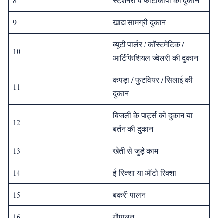
8
स्टेशनरी व फोटोकॉपी की दुकान
9
खाद्य सामग्री दुकान
ब्यूटी पार्लर / कॉस्टमेटिक /
10
आर्ट‍िफ‍िश‍ियल ज्‍वेलरी की दुकान
कपड़ा / फुटव‍ियर / स‍िलाई की
11
दुकान
ब‍िजली के पार्ट्स की दुकान या
12
बर्तन की दुकान
13
खेती से जुड़े काम
14
ई-र‍िक्‍शा या ऑटो र‍िक्‍शा
15
बकरी पालन
16
गौपालन