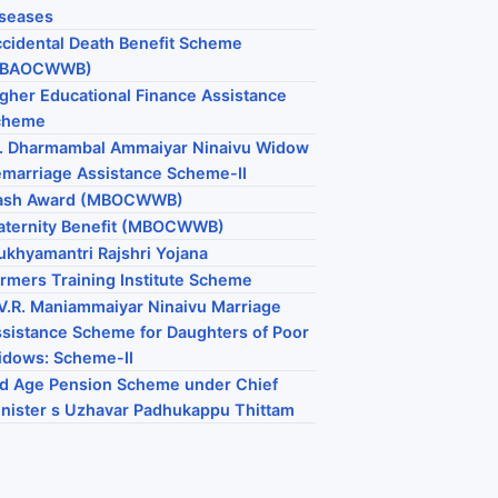
seases
cidental Death Benefit Scheme
PBAOCWWB)
gher Educational Finance Assistance
cheme
. Dharmambal Ammaiyar Ninaivu Widow
marriage Assistance Scheme-II
ash Award (MBOCWWB)
aternity Benefit (MBOCWWB)
khyamantri Rajshri Yojana
rmers Training Institute Scheme
V.R. Maniammaiyar Ninaivu Marriage
sistance Scheme for Daughters of Poor
dows: Scheme-II
d Age Pension Scheme under Chief
nister s Uzhavar Padhukappu Thittam