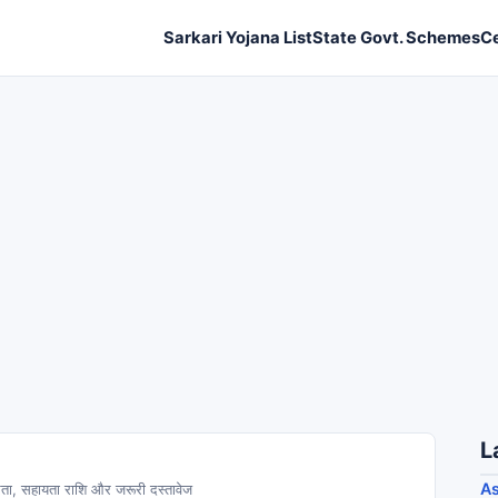
Sarkari Yojana List
State Govt. Schemes
C
L
As
रता, सहायता राशि और जरूरी दस्तावेज