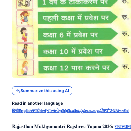
Summarize this using AI
Read in another language
हिन्दी
English
मराठी
বাংলা
ગુજરાતી
தமிழ்
తెలుగు
ಕನ್ನಡ
മലയാളം
ਪੰਜਾਬੀ
ଓଡ଼ିଆ
অসমীয়া
Rajasthan Mukhyamantri Rajshree Yojana 2026:
राजस्था