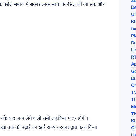
20
के प्रति समाज में सकारात्मक सोच विकसित की जा सके और
De
U
Kh
fc
PM
D
Li
RT
Ap
Go
Di
On
TV
Th
El
TN
उसके बाद जन्म लेने वाली सभी लड़कियां पात्र होंगी।
Ki
कक्षा तक की पढ़ाई का खर्च राज्य सरकार द्वारा वहन किया
C
Ha