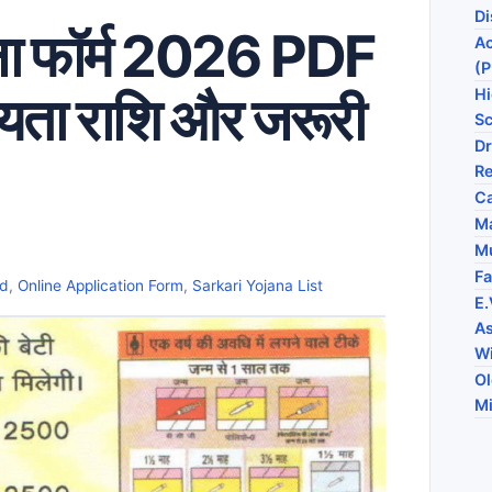
Di
ोजना फॉर्म 2026 PDF
Ac
(
Hi
ायता राशि और जरूरी
S
Dr
Re
C
M
Mu
Fa
ld
,
Online Application Form
,
Sarkari Yojana List
E.
As
Wi
Ol
Mi