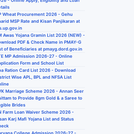
26 - Online Apply, Eligibility and Loan
tails
P Wheat Procurement 2026 - Gehu
arid MSP Rate and Kisan Panjikaran at
s.up.gov.in
 Awas Yojana Gramin List 2026 (NEW) -
ownload PDF & Check Name in PMAY-G
st of Beneficiaries at pmayg.dord.gov.in
E MP Admission 2026-27 - Online
plication Form and School List
a Ration Card List 2026 - Download
strict Wise APL, BPL and NFSA List
line
K Marriage Scheme 2026 - Annan Seer
ittam to Provide 8gm Gold & a Saree to
igible Brides
 Farm Loan Waiver Scheme 2026 -
san Karj Mafi Yojana List and Status
heck
ryana College Admission 2026-27 -