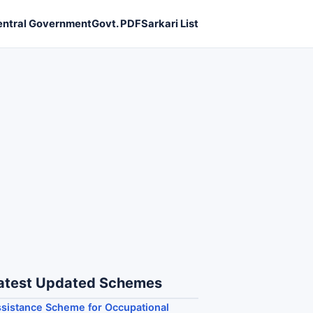
entral Government
Govt. PDF
Sarkari List
atest Updated Schemes
sistance Scheme for Occupational