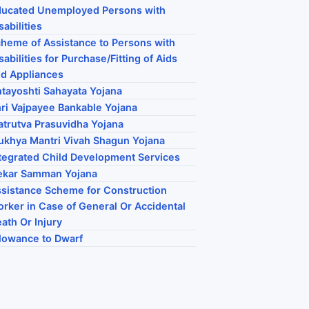
ucated Unemployed Persons with
sabilities
heme of Assistance to Persons with
sabilities for Purchase/Fitting of Aids
d Appliances
tayoshti Sahayata Yojana
ri Vajpayee Bankable Yojana
trutva Prasuvidha Yojana
khya Mantri Vivah Shagun Yojana
tegrated Child Development Services
ekar Samman Yojana
sistance Scheme for Construction
rker in Case of General Or Accidental
ath Or Injury
lowance to Dwarf