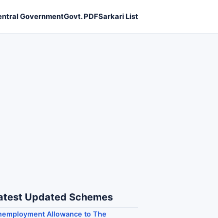
entral Government
Govt. PDF
Sarkari List
atest Updated Schemes
nemployment Allowance to The