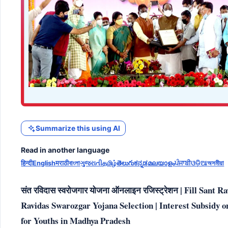
Summarize this using AI
Read in another language
हिन्दी
English
मराठी
বাংলা
ગુજરાતી
தமிழ்
తెలుగు
ಕನ್ನಡ
മലയാളം
ਪੰਜਾਬੀ
ଓଡ଼ିଆ
অসমীয়া
संत रविदास स्वरोजगार योजना ऑनलाइन रजिस्ट्रेशन | Fill Sant
Ravidas Swarozgar Yojana Selection | Interest Subsidy
for Youths in Madhya Pradesh