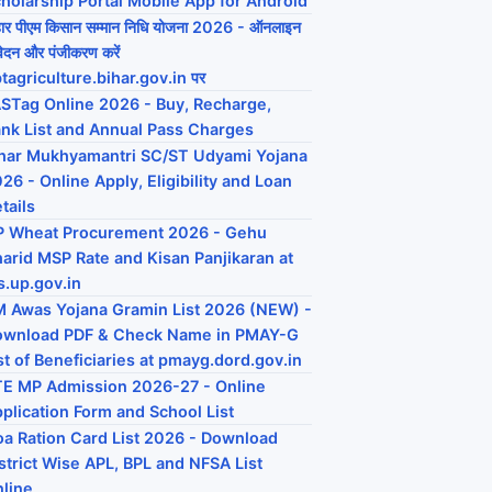
holarship Portal Mobile App for Android
हार पीएम किसान सम्मान निधि योजना 2026 - ऑनलाइन
ेदन और पंजीकरण करें
tagriculture.bihar.gov.in पर
STag Online 2026 - Buy, Recharge,
nk List and Annual Pass Charges
har Mukhyamantri SC/ST Udyami Yojana
26 - Online Apply, Eligibility and Loan
tails
P Wheat Procurement 2026 - Gehu
arid MSP Rate and Kisan Panjikaran at
s.up.gov.in
 Awas Yojana Gramin List 2026 (NEW) -
ownload PDF & Check Name in PMAY-G
st of Beneficiaries at pmayg.dord.gov.in
E MP Admission 2026-27 - Online
plication Form and School List
a Ration Card List 2026 - Download
strict Wise APL, BPL and NFSA List
line