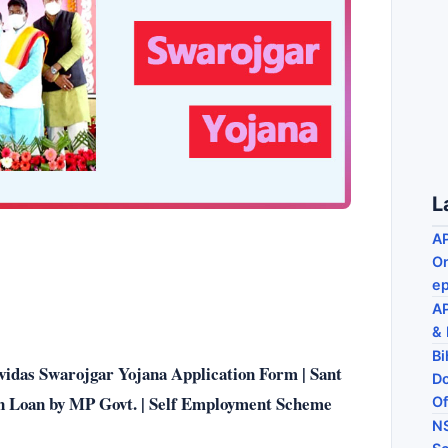
L
AP
On
ep
AP
& 
Bi
 Ravidas Swarojgar Yojana Application Form | Sant
Do
 on Loan by MP Govt. | Self Employment Scheme
Of
NS