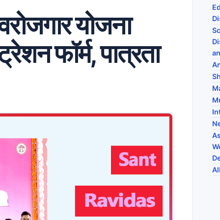
Ed
स्वरोजगार योजना
Di
Sc
Di
शन फॉर्म, पात्रता
an
An
Sh
Ma
Mu
In
N
As
Wo
De
Al