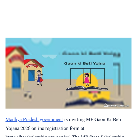
Madhya Pradesh government
is inviting MP Gaon Ki Beti
Yojana 2026 online registration form at
https://hescholarship.mp.gov.in/. The MP State Scholarship