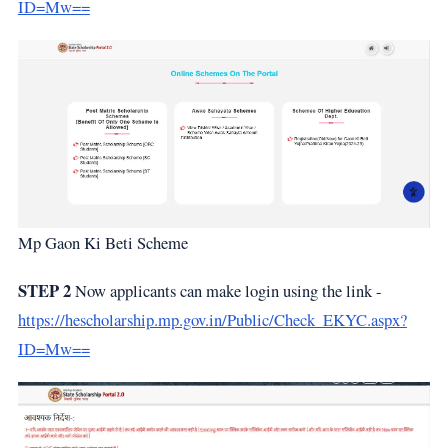
ID=Mw==
Mp Gaon Ki Beti Scheme
STEP 2
Now applicants can make login using the link -
https://hescholarship.mp.gov.in/Public/Check_EKYC.aspx?
ID=Mw==