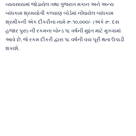
વ્યવસાયમાં જોડાયેલ તથા ગુજરાત મકાન અને અન્ય
બાંધકામ શ્રમયોગી કલ્યાણ બોર્ડમાં નોંધાયેલ બાંધકામ
શ્રમીકની એક દીકરીના નામે રૂ.૧૦,૦૦૦/- (અંકે રૂ. દસ
હજાર પુરા) ની રકમના બોન્ડ ૧૮ વર્ષની મુદ્દત માટે મુકવામાં
આવે છે, જે રકમ દીકરી દ્વારા ૧૮ વર્ષની વય પૂરી થતા ઉપાડી
શકાશે.