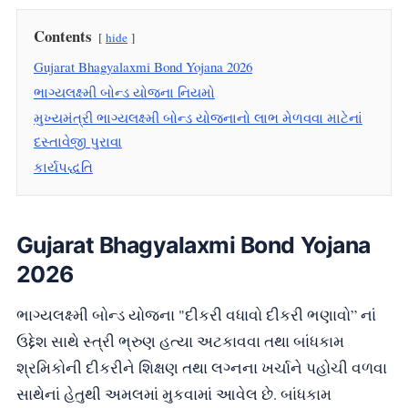
Contents
hide
Gujarat Bhagyalaxmi Bond Yojana 2026
ભાગ્યલક્ષ્મી બોન્ડ યોજના નિયમો
મુખ્યમંત્રી ભાગ્યલક્ષ્મી બોન્ડ યોજનાનો લાભ મેળવવા માટેનાં
દસ્તાવેજી પુરાવા
કાર્યપદ્ધતિ
Gujarat Bhagyalaxmi Bond Yojana
2026
ભાગ્યલક્ષ્મી બોન્ડ યોજના "દીકરી વધાવો દીકરી ભણાવો” નાં
ઉદ્દેશ સાથે સ્ત્રી ભ્રુણ હત્યા અટકાવવા તથા બાંધકામ
શ્રમિકોની દીકરીને શિક્ષણ તથા લગ્નના ખર્ચાને પહોચી વળવા
સાથેનાં હેતુથી અમલમાં મુકવામાં આવેલ છે. બાંધકામ