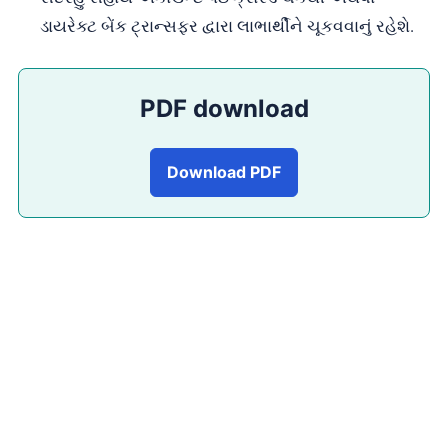
ડાયરેક્ટ બેંક ટ્રાન્સફર દ્વારા લાભાર્થીને ચૂકવવાનું રહેશે.
PDF download
Download PDF