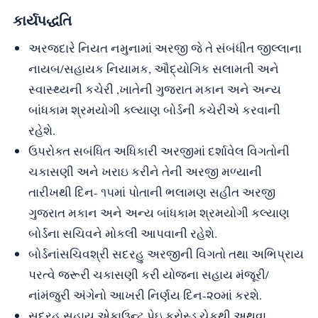
કાર્યપદ્ધતિ
અરજદારે નિયત નમુનામાં અરજી જે તે સંબંધીત જીલ્લાના
નાયબ/સહાયક નિયામક, ઔદ્યોગિક સલામતી અને
સ્વાસ્થ્યની કચેરી ,ખાતેની ગુજરાત મકાન અને અન્ય
બાંધકામ શ્રમયોગી ક્લ્યાણ બોર્ડની કચેરીએ કરવાની
રહેશે.
ઉપરોક્ત સબંધિત અધિકારી અરજીમાં દર્શાવેલ વિગતોની
ચકાસણી અને ખરાઇ કરીને તેની અરજી મળ્યાની
તારીખથી દિન- ૧૫માં પોતાની ભલામણ સહીત અરજી
ગુજરાત મકાન અને અન્ય બાંધકામ શ્રમયોગી કલ્યાણ
બોર્ડના સચિવને મોકલી આપવાની રહેશે.
બોર્ડનાંસચિવશ્રી સદરહુ અરજીની વિગતો તથા અભિપ્રાય
પરત્વે જરૂરી ચકાસણી કરી યોજના સહાય મંજૂરી/
નાંમંજુરી અંગેનો આખરી નિર્ણય દિન-૨૦માં કરશે.
સદરહુ સહાય એકાઉન્ટ પેઇ ક્રોસ્ડ ચેકથી અથવા