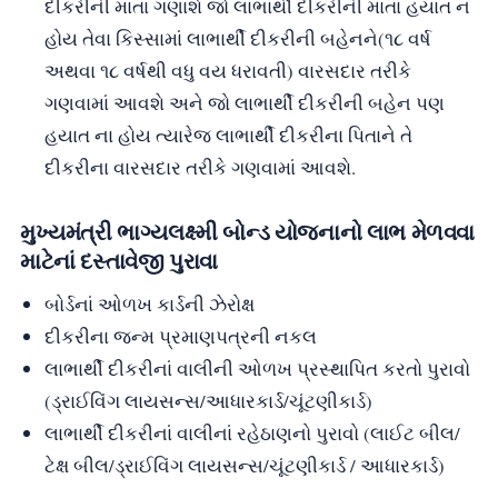
દીકરીની માતા ગણાશે જો લાભાર્થી દીકરીની માતા હયાત ન
હોય તેવા કિસ્સામાં લાભાર્થી દીકરીની બહેનને(૧૮ વર્ષ
અથવા ૧૮ વર્ષથી વધુ વય ધરાવતી) વારસદાર તરીકે
ગણવામાં આવશે અને જો લાભાર્થી દીકરીની બહેન પણ
હયાત ના હોય ત્યારેજ લાભાર્થી દીકરીના પિતાને તે
દીકરીના વારસદાર તરીકે ગણવામાં આવશે.
મુખ્યમંત્રી ભાગ્યલક્ષ્મી બોન્ડ યોજનાનો લાભ મેળવવા
માટેનાં દસ્તાવેજી પુરાવા
બોર્ડનાં ઓળખ કાર્ડની ઝેરોક્ષ
દીકરીના જન્મ પ્રમાણપત્રની નકલ
લાભાર્થી દીકરીનાં વાલીની ઓળખ પ્રસ્થાપિત કરતો પુરાવો
(ડ્રાઈવિંગ લાયસન્સ/આધારકાર્ડ/ચૂંટણીકાર્ડ)
લાભાર્થી દીકરીનાં વાલીનાં રહેઠાણનો પુરાવો (લાઈટ બીલ/
ટેક્ષ બીલ/ડ્રાઈવિંગ લાયસન્સ/ચૂંટણીકાર્ડ / આધારકાર્ડ)