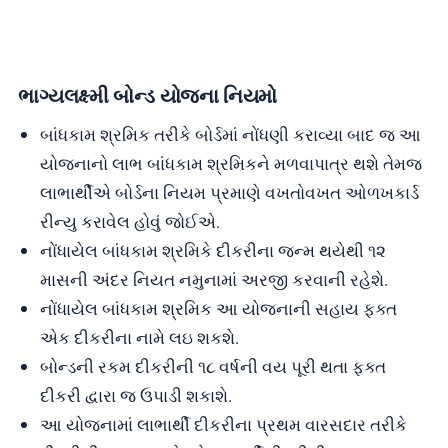
ભાગ્યલક્ષ્મી બોન્ડ યોજના નિયમો
બાંધકામ શ્રમિક તરીકે બોર્ડમાં નોંધણી કરાવ્યા બાદ જ આ
યોજનાનો લાભ બાંધકામ શ્રમિકને મળવાપાત્ર થશે તેમજ
લાભાર્થીએ બોર્ડના નિયમ પ્રમાણે વખતોવખત ઓળખકાર્ડ
રીન્યુ કરાવેલ હોવું જોઈએ.
નોંધાયેલ બાંધકામ શ્રમિકે દીકરીના જન્મ થયેથી ૧૨
માસની અંદર નિયત નમુનામાં અરજી કરવાની રહેશે.
નોંધાયેલ બાંધકામ શ્રમિક આ યોજનાની સહાય ફક્ત
એક દીકરીના નામે લઇ શકશે.
બોન્ડની રકમ દીકરીની ૧૮ વર્ષની વય પૂરી થતા ફક્ત
દીકરી દ્વારા જ ઉપાડી શકાશે.
આ યોજનામાં લાભાર્થી દીકરીના પ્રથમ વારસદાર તરીકે